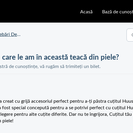
Acasă
Bază de cunoșt
spre Teaca Din Piele Huusk
 care le am în această teacă din piele?
astră de cunoștințe, vă rugăm să trimiteți un bilet.
e a creat cu grijă accesoriul perfect pentru a-ți păstra cuțitul Huus
 fost special concepută pentru a se potrivi perfect cu cuțitul H
egere pentru alte cuțite diferite. Dar nu te îngrijora, Cuțitul tău
 piele!