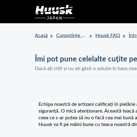
Acasă
Cunoștințe de bază
Huusk FAQ
Întrebări De
Îmi pot pune celelalte cuțite pe
Dacă ați citit și nu ați găsit o soluție în baza no
Echipa noastră de artizani calificați în pielări
siguranță. O mică atenționare. Această teacă a
ceea ce s-ar putea să nu o facă cea mai bună al
Huusk va fi pe mâini bune cu teaca noastră din