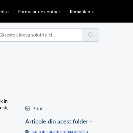
ințe
Formular de contact
Romanian
k în
uusk,
Print
Articole din acest folder -
Cum îmi poate proteja această