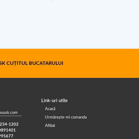
K CUȚITUL BUCATARULUI
Link-uri utile
Acasă
huusk.com
Urmărește-mi comanda
) 234-1202
Afiliat
0891401
995677