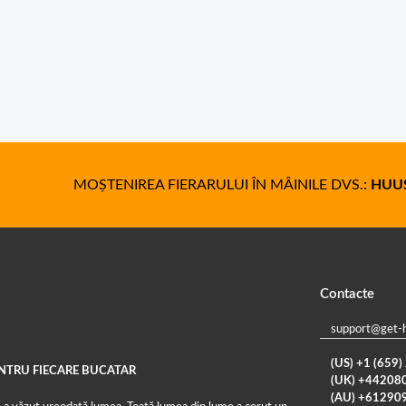
MOȘTENIREA FIERARULUI ÎN MÂINILE DVS.:
HUUS
Contacte
support@get-
(US) +1 (659
ENTRU FIECARE BUCATAR
(UK) +44208
(AU) +61290