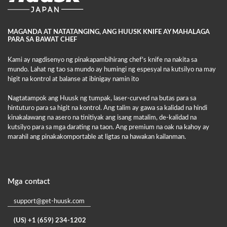
MAGANDA AT NATATANGING, ANG HUUSK KNIFE AY MAHALAGA
PARA SA BAWAT CHEF
Kami ay nagdisenyo ng pinakapambihirang chef's knife na nakita sa
mundo. Lahat ng tao sa mundo ay humingi ng espesyal na kutsilyo na may
higit na kontrol at balanse at ibinigay namin ito
Nagtatampok ang Huusk ng tumpak, laser-curved na butas para sa
hintuturo para sa higit na kontrol. Ang talim ay gawa sa kalidad na hindi
kinakalawang na asero na tinitiyak ang isang matalim, de-kalidad na
kutsilyo para sa mga darating na taon. Ang premium na oak na kahoy ay
marahil ang pinakakomportable at ligtas na hawakan kailanman.
Mga contact
support@get-huusk.com
(US) +1 (659) 234-1202