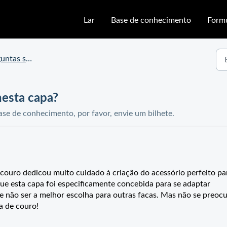
Lar
Base de conhecimento
Formu
re a capa de couro Huusk
nesta capa?
se de conhecimento, por favor, envie um bilhete.
 couro dedicou muito cuidado à criação do acessório perfeito pa
ue esta capa foi especificamente concebida para se adaptar
e não ser a melhor escolha para outras facas. Mas não se preocu
a de couro!