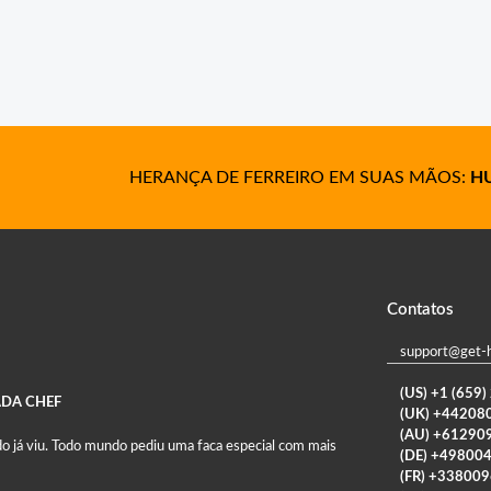
HERANÇA DE FERREIRO EM SUAS MÃOS:
HU
Contatos
support@get-
(US) +1 (659
ADA CHEF
(UK) +44208
(AU) +61290
o já viu. Todo mundo pediu uma faca especial com mais
(DE) +49800
(FR) +33800