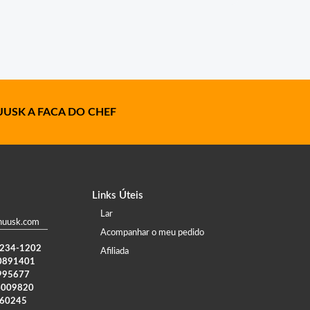
USK A FACA DO CHEF
Links Úteis
Lar
huusk.com
Acompanhar o meu pedido
) 234-1202
Afiliada
0891401
995677
4009820
960245