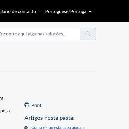
lário de contacto
Portuguese/Portugal
ra
Print
pe, a
Artigos nesta pasta:
Como é que esta capa ajuda a