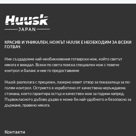
КРАСИВ И УНИКАЛЕН, НОЖЪТ HUUSK Е НЕОБХОДИМ ЗА ВСЕКИ
ГОТВАЧ
Ние създадохме най-необикновения готварски нож, който светът
някога е виждал. Всеки по света поиска специален нож с повече
контрол и баланс и ние го предоставихме
Huusk разполага с прецизен, лазерно извит отвор за показалеца за по-
голям контрол. Острието е изработено от качествена неръждаема
стомана, което гарантира остър и качествен нож за години напред.
Първокласното дъбово дърво е може би най-удобното и безопасно за
държане, правено някога.
Контакти