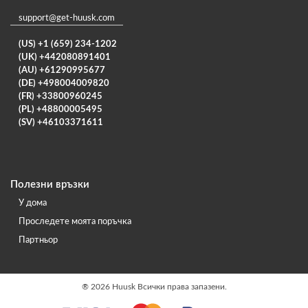
support@get-huusk.com
(US) +1 (659) 234-1202
(UK) +442080891401
(AU) +61290995677
(DE) +498004009820
(FR) +33800960245
(PL) +48800005495
(SV) +46103371611
Полезни връзки
У дома
Проследете моята поръчка
Партньор
®
2026 Huusk Всички права запазени.