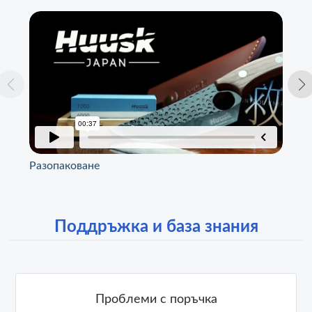
Разопаковане
Сп
Поддръжка и база знания
Проблеми с поръчка