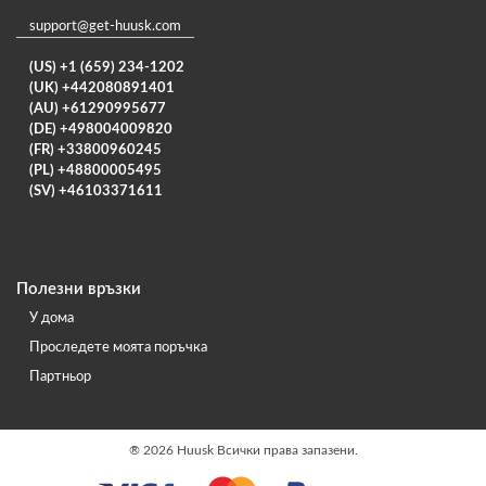
support@get-huusk.com
(US) +1 (659) 234-1202
(UK) +442080891401
(AU) +61290995677
(DE) +498004009820
(FR) +33800960245
(PL) +48800005495
(SV) +46103371611
Полезни връзки
У дома
Проследете моята поръчка
Партньор
®
2026 Huusk Всички права запазени.