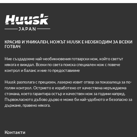
КРАСИВ И УНИКАЛЕН, НОЖЪТ HUUSK Е НЕОБХОДИМ ЗА ВСЕКИ
ГОТВАЧ
Ние създадохме най-необикновения готварски нож, който светът
някога е виждал. Всеки по света поиска специален нож с повече
контрол и баланс и ние го предоставихме
Huusk разполага с прецизен, лазерно извит отвор за показалеца за по-
голям контрол. Острието е изработено от качествена неръждаема
стомана, което гарантира остър и качествен нож за години напред.
Първокласното дъбово дърво е може би най-удобното и безопасно за
държане, правено някога.
Контакти