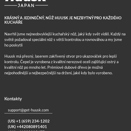
KRÁSNÝ A JEDINEČNÝ, NŮŽ HUUSK JE NEZBYTNÝ PRO KAŽDÉHO
KUCHÁŘE
Navrhli jsme nejneobvyklejší kuchařský nůž, jaký kdy svět viděl. Každý na
světě požadoval speciální nůž s větší kontrolou a rovnováhou a my jsme
ho poskytli
Huusk má přesný, laserem zakřivený otvor pro ukazováček pro lepší
kontrolu. Čepel je vyrobena z kvalitní nerezové oceli zajišťující ostrý a
kvalitní nůž po mnoho let. Prémiové dubové dřevo je možná
nejpohodlnější a nejbezpečnější na držení, jaké kdy bylo vyrobeno.
Kontakty
support@get-huusk.com
(US) +1 (659) 234-1202
(UK) +442080891401