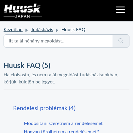
Kezdőlap
Tudásbázis
Huusk FAQ
Huusk FAQ (5)
Ha elolvasta, és nem talál megoldást tudásbázisunkban,
kérjük, küldjön be jegyet.
Rendelési problémák (4)
Módosítani szeretném a rendelésemet
Hogyan törölhetem a rendelésemet?