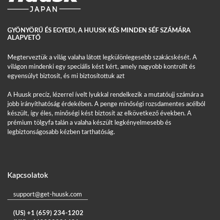
GYÖNYÖRŰ ÉS EGYEDI, A HUUSK KÉS MINDEN SÉF SZÁMÁRA
ALAPVETŐ
Megterveztük a világ valaha látott legkülönlegesebb szakácskését. A
világon mindenki egy speciális kést kért, amely nagyobb kontrollt és
egyensúlyt biztosít, és mi biztosítottuk azt
A Huusk precíz, lézerrel ívelt lyukkal rendelkezik a mutatóujj számára a
jobb irányíthatóság érdekében. A penge minőségi rozsdamentes acélból
készült, így éles, minőségi kést biztosít az elkövetkező években. A
prémium tölgyfa talán a valaha készült legkényelmesebb és
legbiztonságosabb kézben tarthatóság.
Kapcsolatok
support@get-huusk.com
(US) +1 (659) 234-1202