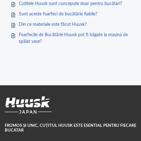
Cuțitele Huusk sunt concepute doar pentru bucătari?
Sunt aceste foarfeci de bucătărie fiabile?
Din ce materiale este făcut Huusk?
Foarfecile de Bucătărie Huusk pot fi băgate la mașina de
spălat vase?
FRUMOS ȘI UNIC, CUȚITUL HUUSK ESTE ESENTIAL PENTRU FIECARE
BUCATAR