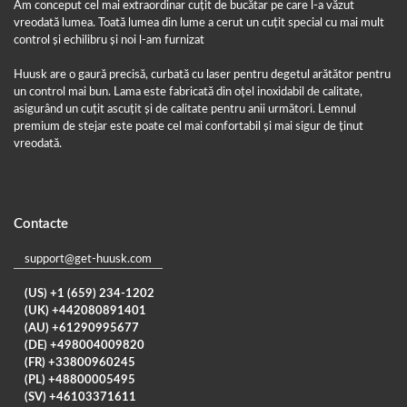
Am conceput cel mai extraordinar cuțit de bucătar pe care l-a văzut
vreodată lumea. Toată lumea din lume a cerut un cuțit special cu mai mult
control și echilibru și noi l-am furnizat
Huusk are o gaură precisă, curbată cu laser pentru degetul arătător pentru
un control mai bun. Lama este fabricată din oțel inoxidabil de calitate,
asigurând un cuțit ascuțit și de calitate pentru anii următori. Lemnul
premium de stejar este poate cel mai confortabil și mai sigur de ținut
vreodată.
Contacte
support@get-huusk.com
(US) +1 (659) 234-1202
(UK) +442080891401
(AU) +61290995677
(DE) +498004009820
(FR) +33800960245
(PL) +48800005495
(SV) +46103371611