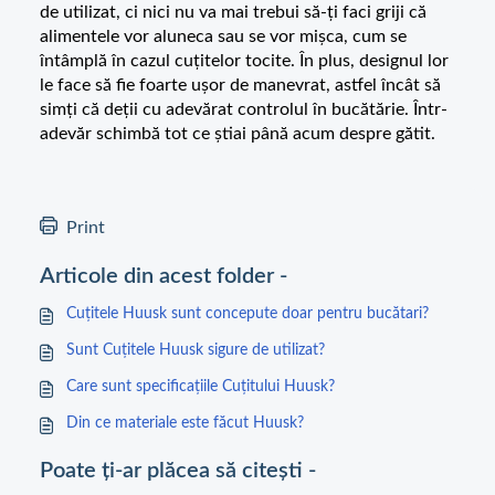
de utilizat, ci nici nu va mai trebui să-ți faci griji că
alimentele vor aluneca sau se vor mișca, cum se
întâmplă în cazul cuțitelor tocite. În plus, designul lor
le face să fie foarte ușor de manevrat, astfel încât să
simți că deții cu adevărat controlul în bucătărie. Într-
adevăr schimbă tot ce știai până acum despre gătit.
Print
Articole din acest folder -
Cuțitele Huusk sunt concepute doar pentru bucătari?
Sunt Cuțitele Huusk sigure de utilizat?
Care sunt specificațiile Cuțitului Huusk?
Din ce materiale este făcut Huusk?
Poate ți-ar plăcea să citești -