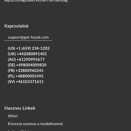
legbiztonságosabb kézben tarthatóság.
Kapcsolatok
support@get-huusk.com
(US) +1 (659) 234-1202
(UK) +442080891401
(AU) +61290995677
(DE) +498004009820
(FR) +33800960245
(PL) +48800005495
(SV) +46103371611
Hasznos Linkek
itthon
Kövesse nyomon a rendelésemet