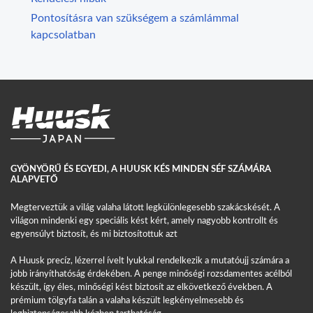
Pontosításra van szükségem a számlámmal
kapcsolatban
GYÖNYÖRŰ ÉS EGYEDI, A HUUSK KÉS MINDEN SÉF SZÁMÁRA
ALAPVETŐ
Megterveztük a világ valaha látott legkülönlegesebb szakácskését. A
világon mindenki egy speciális kést kért, amely nagyobb kontrollt és
egyensúlyt biztosít, és mi biztosítottuk azt
A Huusk precíz, lézerrel ívelt lyukkal rendelkezik a mutatóujj számára a
jobb irányíthatóság érdekében. A penge minőségi rozsdamentes acélból
készült, így éles, minőségi kést biztosít az elkövetkező években. A
prémium tölgyfa talán a valaha készült legkényelmesebb és