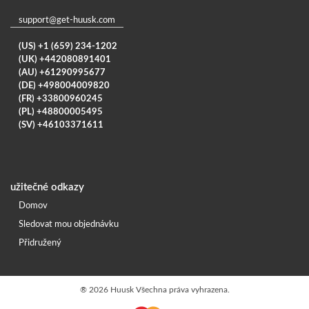
support@get-huusk.com
(US) +1 (659) 234-1202
(UK) +442080891401
(AU) +61290995677
(DE) +498004009820
(FR) +33800960245
(PL) +48800005495
(SV) +46103371611
užitečné odkazy
Domov
Sledovat mou objednávku
Přidružený
®
2026 Huusk Všechna práva vyhrazena.