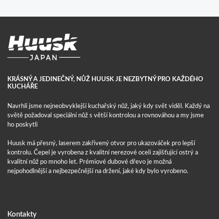
KRÁSNÝ A JEDINEČNÝ, NŮŽ HUUSK JE NEZBYTNÝ PRO KAŽDÉHO
KUCHÁŘE
Navrhli jsme nejneobvyklejší kuchařský nůž, jaký kdy svět viděl. Každý na
světě požadoval speciální nůž s větší kontrolou a rovnováhou a my jsme
ho poskytli
Huusk má přesný, laserem zakřivený otvor pro ukazováček pro lepší
kontrolu. Čepel je vyrobena z kvalitní nerezové oceli zajišťující ostrý a
kvalitní nůž po mnoho let. Prémiové dubové dřevo je možná
nejpohodlnější a nejbezpečnější na držení, jaké kdy bylo vyrobeno.
Kontakty