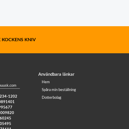
 KOCKENS KNIV
Användbara länkar
Hem
huusk.com
Spåra min beställning
) 234-1202
Dotterbolag
0891401
995677
4009820
960245
005495