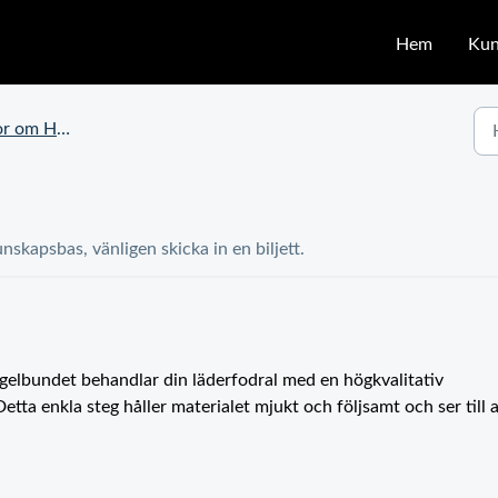
Hem
Kun
Huusk läderskida
unskapsbas, vänligen skicka in en biljett.
egelbundet behandlar din läderfodral med en högkvalitativ
Detta enkla steg håller materialet mjukt och följsamt och ser till a