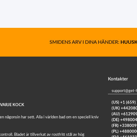
SMIDENS ARV I DINA HÄNDER:
HUUSK
Kontakter
support@get-
(US) +1 (659
 VARJE KOCK
(UK) +44208
(AU) +61290
 någonsin har sett. Alla i världen bad om en speciell kniv
(DE) +49800
(FR) +33800
(PL) +48800
ntroll. Bladet är tillverkat av rostfritt stål av hög