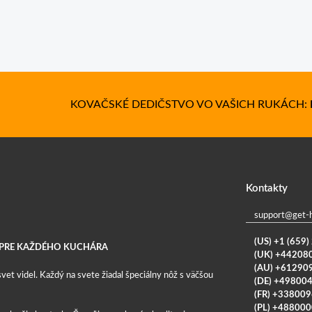
KOVAČSKÉ DEDIČSTVO VO VAŠICH RUKÁCH:
Kontakty
support@get-
(US) +1 (659
Ý PRE KAŽDÉHO KUCHÁRA
(UK) +44208
(AU) +61290
et videl. Každý na svete žiadal špeciálny nôž s väčšou
(DE) +49800
(FR) +33800
(PL) +48800