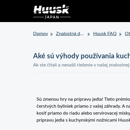
Domov
Znalostná databáza
Huusk FAQ
Otázky 
Aké sú výhody používania kuc
Ak ste čítali a nenašli riešenie v našej znalostne
Sú zmenou hry na prípravu jedla! Tieto prémio
čerstvých byliniek priamo z vašej záhrady. A 
kosiť priamo do riadu alebo servírovacej misk
prípravu jedla s kuchynskými nožnicami Huus