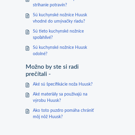
strihanie potravín?
Sú kuchynské nožnice Huusk
vhodné do umývačky riadu?
Sú tieto kuchynské nožnice
spoľahlivé?
Sú kuchynské nožnice Huusk
odolné?
Možno by ste si radi
prečítali -
Aké sú špecifikácie noža Huusk?
Aké materiály sa používajú na
výrobu Huusk?
Ako toto puzdro pomáha chrániť
môj nôž Huusk?