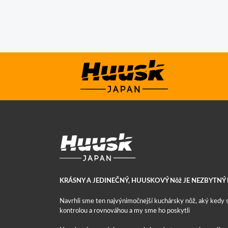
KRÁSNY A JEDINEČNÝ, HUUSKOVÝ Nôž JE NEZBYTN
Navrhli sme ten najvýnimočnejší kuchársky nôž, aký kedy sv
kontrolou a rovnováhou a my sme ho poskytli