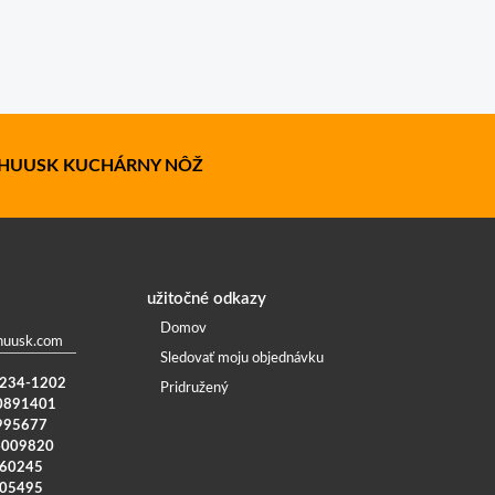
HUUSK KUCHÁRNY NÔŽ
užitočné odkazy
Domov
huusk.com
Sledovať moju objednávku
) 234-1202
Pridružený
0891401
995677
4009820
960245
005495