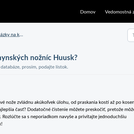
Domov
Vedomostná z
na kuchynské nožnice Huusk
hynských nožníc Huusk?
j databáze, prosím, podajte lístok.
vé nože zvládnu akúkoľvek úlohu, od praskania kostí až po kosen
najlepšia časť? Dodatočné čistenie môžete preskočiť, pretože môž
y. Rozlúčte sa s neporiadkom navyše a privítajte jednoduchšiu
k!