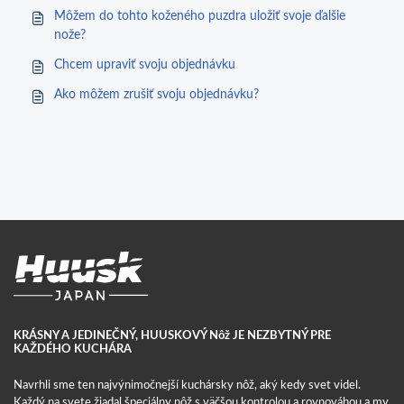
Môžem do tohto koženého puzdra uložiť svoje ďalšie
nože?
Chcem upraviť svoju objednávku
Ako môžem zrušiť svoju objednávku?
KRÁSNY A JEDINEČNÝ, HUUSKOVÝ Nôž JE NEZBYTNÝ PRE
KAŽDÉHO KUCHÁRA
Navrhli sme ten najvýnimočnejší kuchársky nôž, aký kedy svet videl.
Každý na svete žiadal špeciálny nôž s väčšou kontrolou a rovnováhou a my