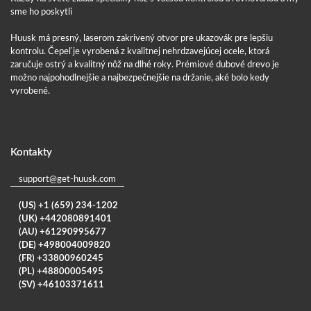
sme ho poskytli
Huusk má presný, laserom zakrivený otvor pre ukazovák pre lepšiu
kontrolu. Čepeľ je vyrobená z kvalitnej nehrdzavejúcej ocele, ktorá
zaručuje ostrý a kvalitný nôž na dlhé roky. Prémiové dubové drevo je
možno najpohodlnejšie a najbezpečnejšie na držanie, aké bolo kedy
vyrobené.
Kontakty
support@get-huusk.com
(US) +1 (659) 234-1202
(UK) +442080891401
(AU) +61290995677
(DE) +498004009820
(FR) +33800960245
(PL) +48800005495
(SV) +46103371611