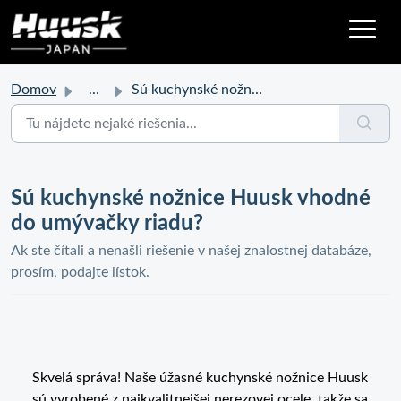
Domov
...
Sú kuchynské nožnice Huusk vhodné do umývačky riadu?
Sú kuchynské nožnice Huusk vhodné
do umývačky riadu?
Ak ste čítali a nenašli riešenie v našej znalostnej databáze,
prosím, podajte lístok.
Skvelá správa! Naše úžasné kuchynské nožnice Huusk
sú vyrobené z najkvalitnejšej nerezovej ocele, takže sa