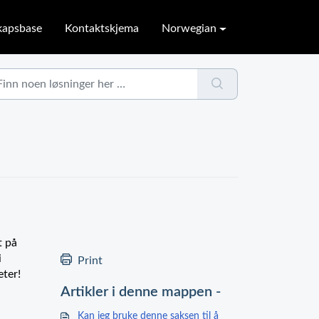
kapsbase
Kontaktskjema
Norwegian
t på
i
Print
eter!
Artikler i denne mappen -
Kan jeg bruke denne saksen til å