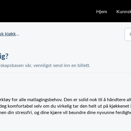
Hjem
Kunns
kensaks – spørsmål
ig?
skapsbasen vår, vennligst send inn en billett.
erktøy for alle matlagingsbehov. Den er solid nok til å håndtere al
 deg komfortabel selv om du virkelig tar den helt ut på kjøkkenet 
nen din stressfri, og dine kjære vil beundre dine nyvunne ferdigh