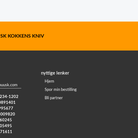
SK KOKKENS KNIV
nyttige lenker
Hjem
huusk.com
Spor min bestilling
) 234-1202
Bli partner
0891401
995677
4009820
960245
005495
371611