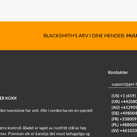
BLACKSMITH'S ARV I DINE HENDER:
HUU
Kontakter
support@get-
(US) +1 (659
VER KOKK
(UK) +44208
(AU) +61290
n noensinne har sett. Alle i verden ba om en spesiell
(DE) +49800
(FR) +33800
(PL) +48800
rre kontroll. Bladet er laget av rustfritt stål av høy
(SV) +46103
mmer. Premium eik er kanskje det mest behagelige og