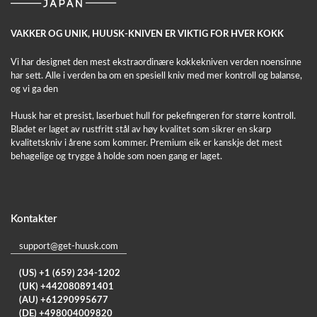
VAKKER OG UNIK, HUUSK-KNIVEN ER VIKTIG FOR HVER KOKK
Vi har designet den mest ekstraordinære kokkekniven verden noensinne
har sett. Alle i verden ba om en spesiell kniv med mer kontroll og balanse,
og vi ga den
Huusk har et presist, laserbuet hull for pekefingeren for større kontroll.
Bladet er laget av rustfritt stål av høy kvalitet som sikrer en skarp
kvalitetskniv i årene som kommer. Premium eik er kanskje det mest
behagelige og trygge å holde som noen gang er laget.
Kontakter
support@get-huusk.com
(US) +1 (659) 234-1202
(UK) +442080891401
(AU) +61290995677
(DE) +498004009820