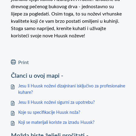
drevnog pečenog bukovog drva - jednostavno su
lijepe za pogledati. Osim toga, to su noževi vrhunske
kvalitete koji će vam brzo postati omiljeni u kuhinji.
Stoga samo naprijed, krenite kuhati i uživajte
koristeći svoje nove Huusk noževe!
Print
Članci u ovoj mapi -
Jesu li Huusk noževi dizajnirani isključivo za profesionalne
kuhare?
Jesu li Huusk noževi sigurni za upotrebu?
Koje su specifikacije Huusk noža?
Koji se materijali koriste za izradu Huusk?
Možda biste željeli pročitati -