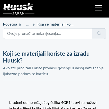
Početna
...
Koji se materijali koriste za izradu Huusk?
Koji se materijali koriste za izradu
Huusk?
Ako ste pročitali i niste pronašli rješenje u našoj bazi znanja,
ljubazno podnesite karticu.
Izrađeni od nehrđajućeg čelika 4CR14, ovi su noževi
jednako lijepi koliko i izdržljivi. A ručke? Izrađene od