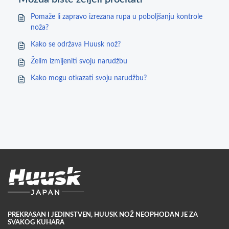
Pomaže li zapravo izrezana rupa u poboljšanju kontrole
noža?
Kako se održava Huusk nož?
Želim izmijeniti svoju narudžbu
Kako mogu otkazati svoju narudžbu?
PREKRASAN I JEDINSTVEN, HUUSK NOŽ NEOPHODAN JE ZA
SVAKOG KUHARA