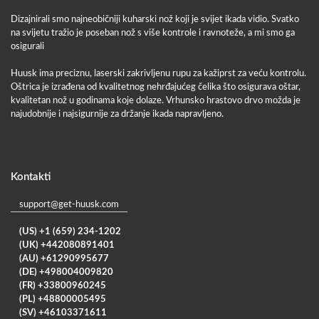
Dizajnirali smo najneobičniji kuharski nož koji je svijet ikada vidio. Svatko
na svijetu tražio je poseban nož s više kontrole i ravnoteže, a mi smo ga
osigurali
Huusk ima preciznu, laserski zakrivljenu rupu za kažiprst za veću kontrolu.
Oštrica je izrađena od kvalitetnog nehrđajućeg čelika što osigurava oštar,
kvalitetan nož u godinama koje dolaze. Vrhunsko hrastovo drvo možda je
najudobnije i najsigurnije za držanje ikada napravljeno.
Kontakti
support@get-huusk.com
(US) +1 (659) 234-1202
(UK) +442080891401
(AU) +61290995677
(DE) +498004009820
(FR) +33800960245
(PL) +48800005495
(SV) +46103371611