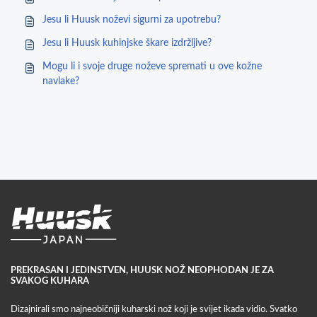
Jesu li Huusk noževi sigurni za upotrebu?
Jesu li Huusk kuhinjske škare izdržljive?
Mogu li i svoje druge noževe spremati u ove kožne
navlake?
PREKRASAN I JEDINSTVEN, HUUSK NOŽ NEOPHODAN JE ZA
SVAKOG KUHARA
Dizajnirali smo najneobičniji kuharski nož koji je svijet ikada vidio. Svatko