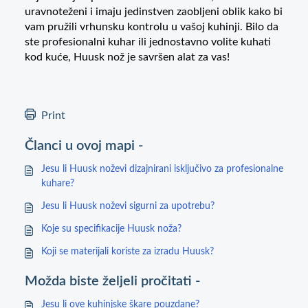
uravnoteženi i imaju jedinstven zaobljeni oblik kako bi
vam pružili vrhunsku kontrolu u vašoj kuhinji. Bilo da
ste profesionalni kuhar ili jednostavno volite kuhati
kod kuće, Huusk nož je savršen alat za vas!
Print
Članci u ovoj mapi -
Jesu li Huusk noževi dizajnirani isključivo za profesionalne
kuhare?
Jesu li Huusk noževi sigurni za upotrebu?
Koje su specifikacije Huusk noža?
Koji se materijali koriste za izradu Huusk?
Možda biste željeli pročitati -
Jesu li ove kuhinjske škare pouzdane?