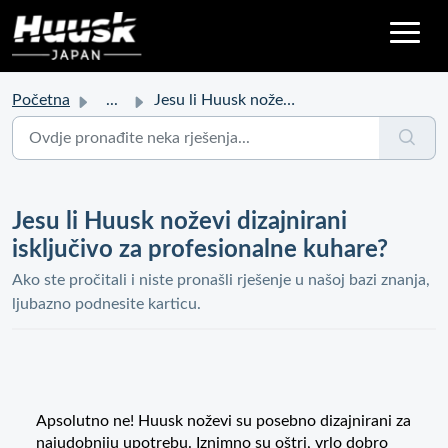
Početna
...
Jesu li Huusk noževi dizajnirani isključivo za profesiona...
Jesu li Huusk noževi dizajnirani
isključivo za profesionalne kuhare?
Ako ste pročitali i niste pronašli rješenje u našoj bazi znanja,
ljubazno podnesite karticu.
Apsolutno ne! Huusk noževi su posebno dizajnirani za
najudobniju upotrebu. Iznimno su oštri, vrlo dobro