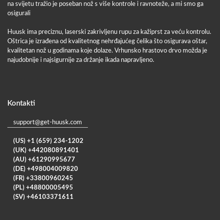
na svijetu tražio je poseban nož s više kontrole i ravnoteže, a mi smo ga
osigurali
Huusk ima preciznu, laserski zakrivljenu rupu za kažiprst za veću kontrolu.
Oštrica je izrađena od kvalitetnog nehrđajućeg čelika što osigurava oštar,
kvalitetan nož u godinama koje dolaze. Vrhunsko hrastovo drvo možda je
najudobnije i najsigurnije za držanje ikada napravljeno.
Kontakti
support@get-huusk.com
(US) +1 (659) 234-1202
(UK) +442080891401
(AU) +61290995677
(DE) +498004009820
(FR) +33800960245
(PL) +48800005495
(SV) +46103371611