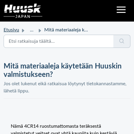
Etusivu
...
Mitä materiaaleja käytetään Huuskin valmistukseen?
Mitä materiaaleja käytetään Huuskin
valmistukseen?
Jos olet lukenut eikä ratkaisua löytynyt tietokannastamme,
lähetä lippu.
Nämä 4CR14 ruostumattomasta teräksestä
valmistetut veitset ovat yhtä kauniita kuin kestäviä.