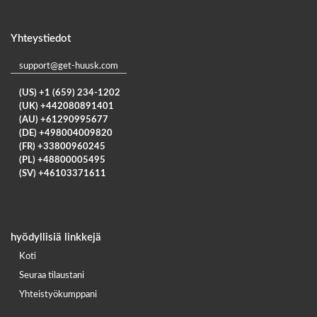
Yhteystiedot
support@get-huusk.com
(US) +1 (659) 234-1202
(UK) +442080891401
(AU) +61290995677
(DE) +498004009820
(FR) +33800960245
(PL) +48800005495
(SV) +46103371611
hyödyllisiä linkkejä
Koti
Seuraa tilaustani
Yhteistyökumppani