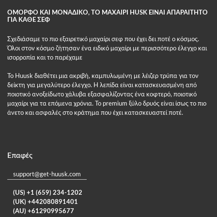
ΟΜΟΡΦΟ ΚΑΙ ΜΟΝΑΔΙΚΟ, ΤΟ ΜΑΧΑΙΡΙ HUSK ΕΙΝΑΙ ΑΠΑΡΑΙΤΗΤΟ
ΓΙΑ ΚΑΘΕ ΣΕΦ
Σχεδιάσαμε το πιο εξαιρετικό μαχαίρι σεφ που έχει δει ποτέ ο κόσμος.
Όλοι στον κόσμο ζήτησαν ένα ειδικό μαχαίρι με περισσότερο έλεγχο και
ισορροπία και το παρέχαμε
Το Huusk διαθέτει μια ακριβή, καμπυλωμένη με λέιζερ τρύπα για τον
δείκτη για μεγαλύτερο έλεγχο. Η λεπίδα είναι κατασκευασμένη από
ποιοτικό ανοξείδωτο χάλυβα εξασφαλίζοντας ένα κοφτερό, ποιοτικό
μαχαίρι για τα επόμενα χρόνια. Το premium ξύλο δρυός είναι ίσως το πιο
άνετο και ασφαλές στο κράτημα που έχει κατασκευαστεί ποτέ.
Επαφές
support@get-huusk.com
(US) +1 (659) 234-1202
(UK) +442080891401
(AU) +61290995677