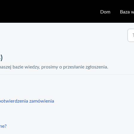
Dom
Baza 
)
 naszej bazie wiedzy, prosimy o przesłanie zgłoszenia.
potwierdzenia zamówienia
ne?