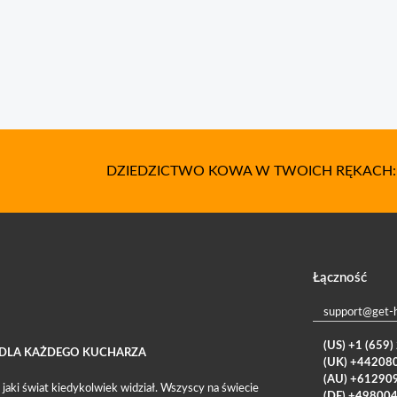
DZIEDZICTWO KOWA W TWOICH RĘKACH
Łączność
support@get-
(US) +1 (659
Y DLA KAŻDEGO KUCHARZA
(UK) +44208
(AU) +61290
 jaki świat kiedykolwiek widział. Wszyscy na świecie
(DE) +49800