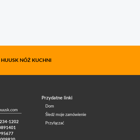
:
HUUSK NÓŻ KUCHNI
Przydatne linki
Dom
huusk.com
Śledź moje zamówienie
) 234-1202
Przyłączać
0891401
995677
4009820