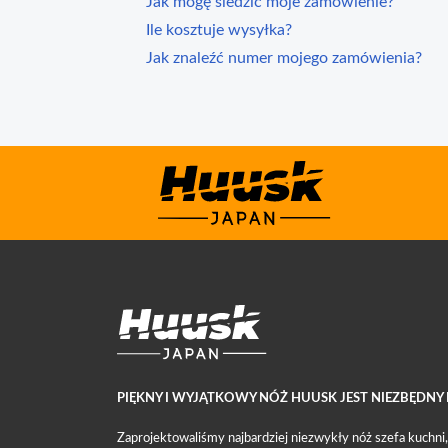
Jak mogę śledzić moje zamówienie?
Ile kosztuje wysyłka?
Jak znaleźć numer mojego zamówienia?
PIĘKNY I WYJĄTKOWY NÓŻ HUUSK JEST NIEZBĘDN
Zaprojektowaliśmy najbardziej niezwykły nóż szefa kuchni,