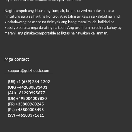
Nagtatampok ang Huusk ng tumpak, laser-curved na butas para sa
hintuturo para sa higit na kontrol. Ang talim ay gawa sa kalidad na hindi
kinakalawang na asero na tinitiyak ang isang matalim, de-kalidad na
kutsilyo para sa mga darating na taon. Ang premium na oak na kahoy ay
marahil ang pinakakomportable at ligtas na hawakan kailanman.
Mga contact
support@get-huusk.com
(US) +1 (659) 234-1202
(UK) +442080891401
(AU) +61290995677
(DE) +498004009820
(FR) +33800960245
(PL) +48800005495
(SV) +46103371611