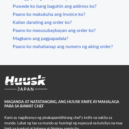
Puwede ko bang baguhin ang address ko?
Paano ko makukuha ang invoice ko?
Kailan darating ang order ko?
Paano ko masusubaybayan ang order ko?
Magkano ang pagpapadala?
Paano ko mahahanap ang numero ng aking order?
MAGANDA AT NATATANGING, ANG HUUSK KNIFE AY MAHALAGA
PARA SA BAWAT CHEF
Kami ay nagdisenyo ng pinakapambihirang chef's knife na nakita sa
mundo. Lahat ng tao sa mundo ay humingi ng espesyal na kutsilyo na may
higit na kontrol at balanse at ibinigay namin ito