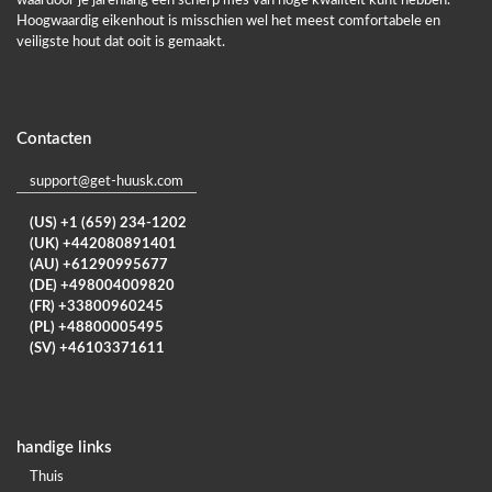
waardoor je jarenlang een scherp mes van hoge kwaliteit kunt hebben.
Hoogwaardig eikenhout is misschien wel het meest comfortabele en
veiligste hout dat ooit is gemaakt.
Contacten
support@get-huusk.com
(US) +1 (659) 234-1202
(UK) +442080891401
(AU) +61290995677
(DE) +498004009820
(FR) +33800960245
(PL) +48800005495
(SV) +46103371611
handige links
Thuis