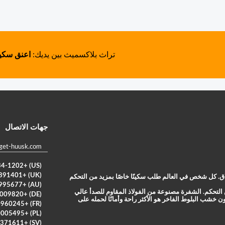
تراث بلاكسميث بين يديك:
اعنق سكي
جهات الاتصال
get-huusk.com
(US) +1 (659) 234-1202
(UK) +442080891401
لاق. كل شخص في العالم طلب سكينًا خاصًا بمزيد من التحكم
(AU) +61290995677
لمزيد من التحكم. الشفرة مصنوعة من الفولاذ المقاوم للصدأ عالي
(DE) +498004009820
 خشب البلوط الفاخر هو الأكثر راحة وأمانًا لحمله على
(FR) +33800960245
(PL) +48800005495
(SV) +46103371611