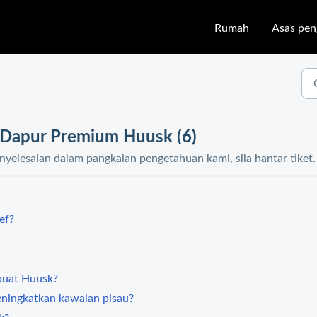
Rumah
Asas pe
 Dapur Premium Huusk (6)
yelesaian dalam pangkalan pengetahuan kami, sila hantar tiket.
ef?
buat Huusk?
eningkatkan kawalan pisau?