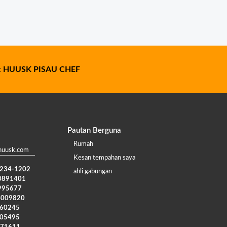
:
HUUSK PISAU CHEF
Pautan Berguna
Rumah
huusk.com
Kesan tempahan saya
) 234-1202
ahli gabungan
0891401
995677
4009820
960245
005495