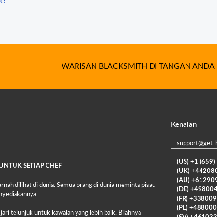
k?
WARISAN BLACKSMITH DI TANGAN ANDA 
Kenalan
support@get-
(US) +1 (659
UNTUK SETIAP CHEF
(UK) +44208
(AU) +61290
ernah dilihat di dunia. Semua orang di dunia meminta pisau
(DE) +49800
enyediakannya
(FR) +33800
(PL) +48800
ri telunjuk untuk kawalan yang lebih baik. Bilahnya