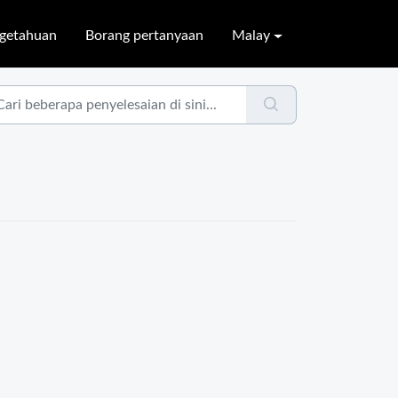
ngetahuan
Borang pertanyaan
Malay