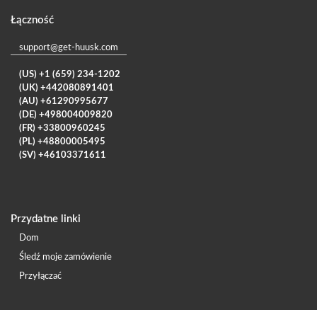
Łączność
support@get-huusk.com
(US) +1 (659) 234-1202
(UK) +442080891401
(AU) +61290995677
(DE) +498004009820
(FR) +33800960245
(PL) +48800005495
(SV) +46103371611
Przydatne linki
Dom
Śledź moje zamówienie
Przyłączać