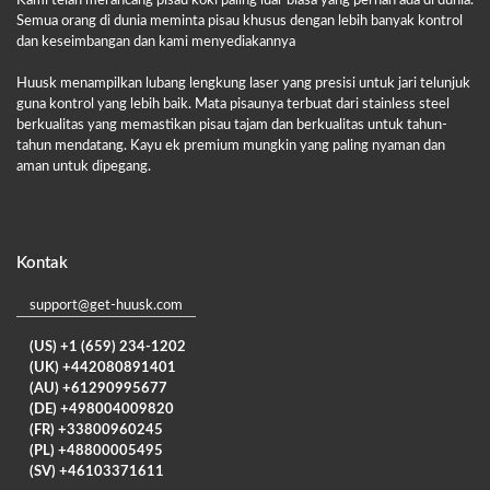
Kami telah merancang pisau koki paling luar biasa yang pernah ada di dunia.
Semua orang di dunia meminta pisau khusus dengan lebih banyak kontrol
dan keseimbangan dan kami menyediakannya
Huusk menampilkan lubang lengkung laser yang presisi untuk jari telunjuk
guna kontrol yang lebih baik. Mata pisaunya terbuat dari stainless steel
berkualitas yang memastikan pisau tajam dan berkualitas untuk tahun-
tahun mendatang. Kayu ek premium mungkin yang paling nyaman dan
aman untuk dipegang.
Kontak
support@get-huusk.com
(US) +1 (659) 234-1202
(UK) +442080891401
(AU) +61290995677
(DE) +498004009820
(FR) +33800960245
(PL) +48800005495
(SV) +46103371611