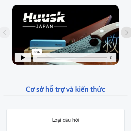
Cơ sở hỗ trợ và kiến ​​thức
Loại câu hỏi