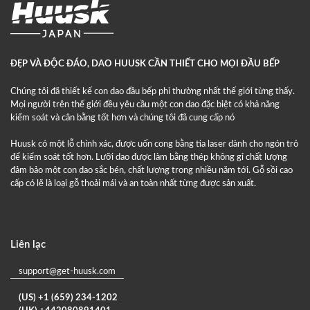
ĐẸP VÀ ĐỘC ĐÁO, DAO HUUSK CẦN THIẾT CHO MỌI ĐẦU BẾP
Chúng tôi đã thiết kế con dao đầu bếp phi thường nhất thế giới từng thấy.
Mọi người trên thế giới đều yêu cầu một con dao đặc biệt có khả năng
kiểm soát và cân bằng tốt hơn và chúng tôi đã cung cấp nó
Huusk có một lỗ chính xác, được uốn cong bằng tia laser dành cho ngón trỏ
để kiểm soát tốt hơn. Lưỡi dao được làm bằng thép không gỉ chất lượng
đảm bảo một con dao sắc bén, chất lượng trong nhiều năm tới. Gỗ sồi cao
cấp có lẽ là loại gỗ thoải mái và an toàn nhất từng được sản xuất.
Liên lạc
support@get-huusk.com
(US) +1 (659) 234-1202