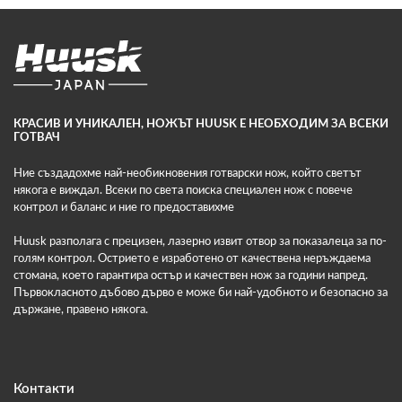
КРАСИВ И УНИКАЛЕН, НОЖЪТ HUUSK Е НЕОБХОДИМ ЗА ВСЕКИ
ГОТВАЧ
Ние създадохме най-необикновения готварски нож, който светът
някога е виждал. Всеки по света поиска специален нож с повече
контрол и баланс и ние го предоставихме
Huusk разполага с прецизен, лазерно извит отвор за показалеца за по-
голям контрол. Острието е изработено от качествена неръждаема
стомана, което гарантира остър и качествен нож за години напред.
Първокласното дъбово дърво е може би най-удобното и безопасно за
държане, правено някога.
Контакти