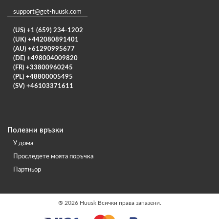
support@get-huusk.com
(US) +1 (659) 234-1202
(UK) +442080891401
(AU) +61290995677
(DE) +498004009820
(FR) +33800960245
(PL) +48800005495
(SV) +46103371611
Полезни връзки
У дома
Проследете моята поръчка
Партньор
®
2026 Huusk Всички права запазени.