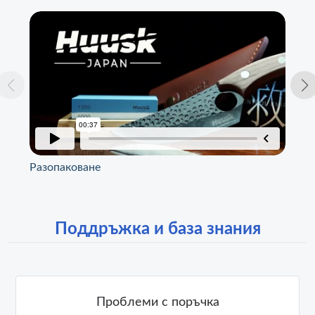
Разопаковане
Сп
Поддръжка и база знания
Проблеми с поръчка